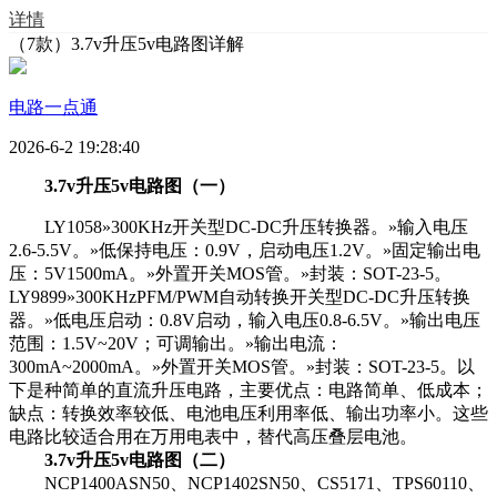
详情
（7款）3.7v升压5v电路图详解
电路一点通
2026-6-2 19:28:40
3.7v升压5v电路图（一）
LY1058»300KHz开关型DC-DC升压转换器。»输入电压
2.6-5.5V。»低保持电压：0.9V，启动电压1.2V。»固定输出电
压：5V1500mA。»外置开关MOS管。»封装：SOT-23-5。
LY9899»300KHzPFM/PWM自动转换开关型DC-DC升压转换
器。»低电压启动：0.8V启动，输入电压0.8-6.5V。»输出电压
范围：1.5V~20V；可调输出。»输出电流：
300mA~2000mA。»外置开关MOS管。»封装：SOT-23-5。以
下是种简单的直流升压电路，主要优点：电路简单、低成本；
缺点：转换效率较低、电池电压利用率低、输出功率小。这些
电路比较适合用在万用电表中，替代高压叠层电池。
3.7v升压5v电路图（二）
NCP1400ASN50、NCP1402SN50、CS5171、TPS60110、