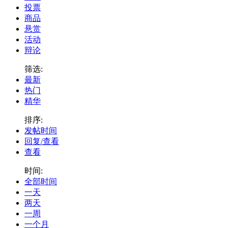
投票
商品
悬赏
活动
辩论
筛选:
最新
热门
精华
排序:
发帖时间
回复/查看
查看
时间:
全部时间
一天
两天
一周
一个月