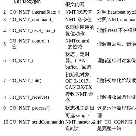
顶部 Doxygen
报文内容
2
CO_NMT_internalState_t
NMT 状态值
对照 heartbeat byte
3
CO_NMT_command_t
NMT 命令值
对照 NMT command
返回给应用的
理解 reset 不
4
CO_NMT_reset_cmd_t
复位动作
CO_NMT_control_t
NMTcontrol
5
理解自启动、错误
宏
的位域
状态、定时
6
CO_NMT_t
器、CAN
理解运行时对象保
buffer、回调
初始化对象、
理解初始化阶段做
7
CO_NMT_init()
OD 0x1017、
CAN RX/TX
接收 NMT 命
理解接收回调只做
8
CO_NMT_receive()
令
9
CO_NMT_process()
状态机主逻辑
这是运行流程核心
可选 simple
理
10
CO_NMT_sendCommand()
NMT master 发
解
CO_CONFIG
送能力
是完整主站