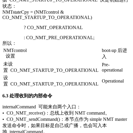
状态：
NMTstateCpy = (NMTcontrol &
CO_NMT_STARTUP_TO_OPERATIONAL)
? CO_NMT_OPERATIONAL
: CO_NMT_PRE_OPERATIONAL;
所以：
NMTcontrol
boot-up 后进
设置
入
未设
Pre-
operational
置
CO_NMT_STARTUP_TO_OPERATIONAL
设
Operational
置
CO_NMT_STARTUP_TO_OPERATIONAL
6.3 处理收到的内部命令
internalCommand
可能来自两个入口：
•
CO_NMT_receive()
：总线上收到 NMT command。
•
CO_NMT_sendCommand()
：本节点作为 simple NMT master
发送命令时，如果目标是自己或广播，也会写入本
地
internalCommand
。