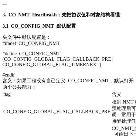
---
3.
CO_NMT_Heartbeat.h
：先把协议值和对象结构看懂
3.1
CO_CONFIG_NMT
默认配置
头文件中默认配置是：
#
ifndef
CO_CONFIG_NMT
#
define
CO_CONFIG_NMT
(CO_CONFIG_GLOBAL_FLAG_CALLBACK_PRE |
CO_CONFIG_GLOBAL_FLAG_TIMERNEXT)
#
endif
含义：如果工程没有自己定义
CO_CONFIG_NMT
，默认打开
两个公共能力：
flag
含义
收到 NMT 
预处理后可
CO_CONFIG_GLOBAL_FLAG_CALLBACK_PRE
调，常用于 
唤醒处理任
CO_NMT_pr
可给出下