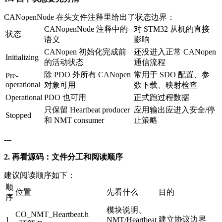
CANopenNode 在头文件注释里给出了状态边界：
CANopenNode 注释中的
对 STM32 从机的直接
状态
语义
影响
CANopen 初始化完成前
还没进入正常 CANopen
Initializing
的活动状态
通信流程
除 PDO 外所有 CANopen
常用于 SDO 配置、参
Pre-
operational
对象可用
数下载、映射检查
Operational
PDO 也可用
正式跑过程数据
只保留 Heartbeat producer
应用输出应进入安全/停
Stopped
和 NMT consumer
止策略
---
2. 再看源码：文件分工和阅读顺序
建议阅读顺序如下：
顺
位置
先看什么
目的
序
模块说明、
CO_NMT_Heartbeat.h
建立协议边界
1
NMT/Heartbeat