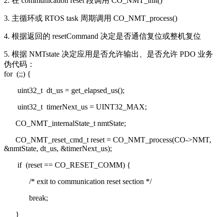
2. 在 communication reset 段调用 CO_NMT_init()
3. 主循环或 RTOS task 周期调用 CO_NMT_process()
4. 根据返回的 resetCommand 决定是否通信复位或整机复位
5. 根据 NMTstate 决定应用是否允许输出、是否允许 PDO 业务
伪代码：
for
(;;) {
uint32_t
dt_us = get_elapsed_us();
uint32_t
timerNext_us = UINT32_MAX;
CO_NMT_internalState_t nmtState;
CO_NMT_reset_cmd_t reset = CO_NMT_process(CO->NMT,
&nmtState, dt_us, &timerNext_us);
if
(reset == CO_RESET_COMM) {
/* exit to communication reset section */
break
;
}