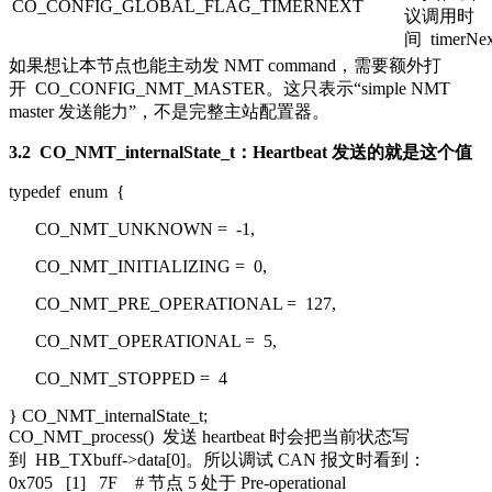
CO_CONFIG_GLOBAL_FLAG_TIMERNEXT
议调用时
间
timerNe
如果想让本节点也能主动发 NMT command，需要额外打
开
CO_CONFIG_NMT_MASTER
。这只表示“simple NMT
master 发送能力”，不是完整主站配置器。
3.2
CO_NMT_internalState_t
：Heartbeat 发送的就是这个值
typedef
enum
{
CO_NMT_UNKNOWN =
-1
,
CO_NMT_INITIALIZING =
0
,
CO_NMT_PRE_OPERATIONAL =
127
,
CO_NMT_OPERATIONAL =
5
,
CO_NMT_STOPPED =
4
} CO_NMT_internalState_t;
CO_NMT_process()
发送 heartbeat 时会把当前状态写
到
HB_TXbuff->data[0]
。所以调试 CAN 报文时看到：
0x705 [1] 7F # 节点 5 处于 Pre-operational