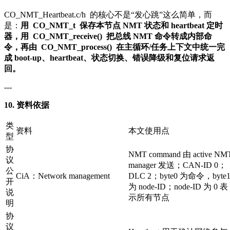
CO_NMT_Heartbeat.c/h
的核心不是“发心跳”这么简单，而
是：
用
CO_NMT_t
保存本节点 NMT 状态和 heartbeat 定时
器，用
CO_NMT_receive()
把总线 NMT 命令转成内部命
令，再由
CO_NMT_process()
在主循环/任务上下文中统一完
成 boot-up、heartbeat、状态切换、错误降级和复位请求返
回。
---
10. 资料依据
类
资料
本文使用点
型
协
NMT command 由 active NM
议
manager 发送；CAN-ID 0；
公
CiA：Network management
DLC 2；byte0 为命令，byte
开
为 node-ID；node-ID 为 0 表
说
示所有节点
明
协
议