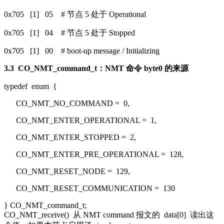
0x705 [1] 05 # 节点 5 处于 Operational
0x705 [1] 04 # 节点 5 处于 Stopped
0x705 [1] 00 # boot-up message / Initializing
3.3
CO_NMT_command_t
：NMT 命令 byte0 的来源
typedef
enum
{
CO_NMT_NO_COMMAND =
0
,
CO_NMT_ENTER_OPERATIONAL =
1
,
CO_NMT_ENTER_STOPPED =
2
,
CO_NMT_ENTER_PRE_OPERATIONAL =
128
,
CO_NMT_RESET_NODE =
129
,
CO_NMT_RESET_COMMUNICATION =
130
} CO_NMT_command_t;
CO_NMT_receive()
从 NMT command 报文的
data[0]
读出这