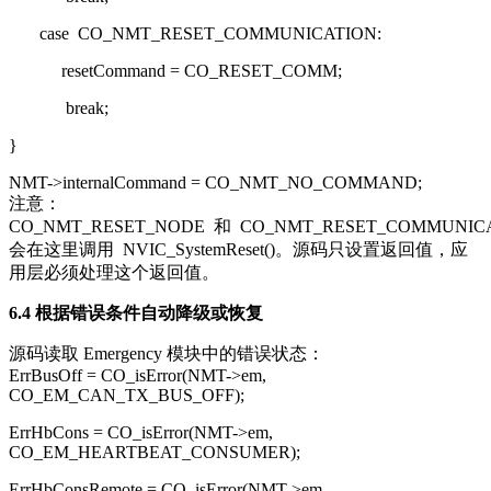
case
CO_NMT_RESET_COMMUNICATION:
resetCommand = CO_RESET_COMM;
break
;
}
NMT->internalCommand = CO_NMT_NO_COMMAND;
注意：
CO_NMT_RESET_NODE
和
CO_NMT_RESET_COMMUNIC
会在这里调用
NVIC_SystemReset()
。源码只设置返回值，应
用层必须处理这个返回值。
6.4 根据错误条件自动降级或恢复
源码读取 Emergency 模块中的错误状态：
ErrBusOff = CO_isError(NMT->em,
CO_EM_CAN_TX_BUS_OFF);
ErrHbCons = CO_isError(NMT->em,
CO_EM_HEARTBEAT_CONSUMER);
ErrHbConsRemote = CO_isError(NMT->em,