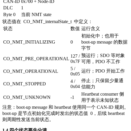
CAN-ID
0x700 + Node-ID
DLC
1
Byte 0
当前 NMT state
状态值在
CO_NMT_internalState_t
中定义：
状态
数值
运行含义
初始化中；也用于
CO_NMT_INITIALIZING
0
boot-up message 的数据
字节
预运行；SDO 等对象
127 /
CO_NMT_PRE_OPERATIONAL
0x7F
可用，PDO 不工作
5 /
运行；PDO 开始工作
CO_NMT_OPERATIONAL
0x05
停止；只保留少量通
4 /
CO_NMT_STOPPED
0x04
信能力
Heartbeat consumer 侧
CO_NMT_UNKNOWN
-1
用于表示未知状态
注意：boot-up message 和 heartbeat 使用同一个 CAN-ID 规则。
boot-up 是节点初始化完成时发出的状态值
0
，后续 heartbeat
则周期性发送当前状态。
1.4 四个状态要先分清