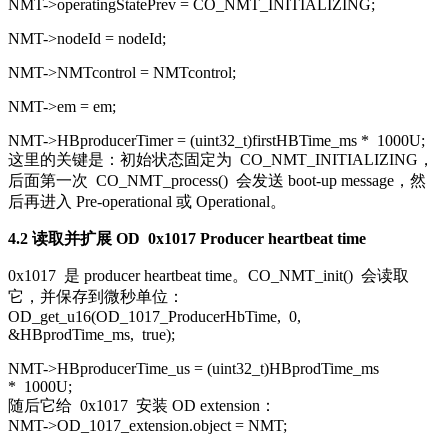
NMT->operatingStatePrev = CO_NMT_INITIALIZING;
NMT->nodeId = nodeId;
NMT->NMTcontrol = NMTcontrol;
NMT->em = em;
NMT->HBproducerTimer = (
uint32_t
)firstHBTime_ms *
1000U
;
这里的关键是：初始状态固定为
CO_NMT_INITIALIZING
，
后面第一次
CO_NMT_process()
会发送 boot-up message，然
后再进入 Pre-operational 或 Operational。
4.2 读取并扩展 OD
0x1017 Producer heartbeat time
0x1017
是 producer heartbeat time。
CO_NMT_init()
会读取
它，并保存到微秒单位：
OD_get_u16(OD_1017_ProducerHbTime,
0
,
&HBprodTime_ms,
true
);
NMT->HBproducerTime_us = (
uint32_t
)HBprodTime_ms
*
1000U
;
随后它给
0x1017
安装 OD extension：
NMT->OD_1017_extension.object = NMT;