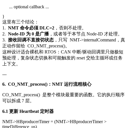
... optional callback ...
}
这里有三个结论：
1.
NMT 命令必须 DLC=2
，否则不处理。
2.
Node-ID 为 0 是广播
，或者等于本节点 Node-ID 才处理。
3.
接收回调不直接切状态
，只写
NMT->internalCommand
，真
正动作留给
CO_NMT_process()
。
这种设计适合裸机和 RTOS：CAN 中断/驱动回调里只做极短
预处理，复杂状态切换和可能触发的 reset 交给主循环或任务
上下文。
---
6.
CO_NMT_process()
：NMT 运行流程核心
CO_NMT_process()
是整个模块最重要的函数。它的执行顺序
可以拆成 7 层。
6.1 更新 Heartbeat 定时器
NMT->HBproducerTimer = (NMT->HBproducerTimer >
timeDifference_us)