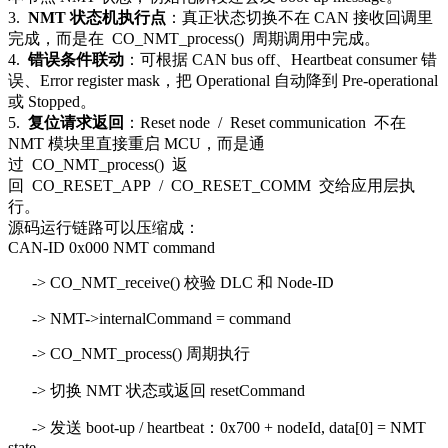
3.
NMT 状态机执行点
：真正状态切换不在 CAN 接收回调里
完成，而是在
CO_NMT_process()
周期调用中完成。
4.
错误条件联动
：可根据 CAN bus off、Heartbeat consumer 错
误、Error register mask，把 Operational 自动降到 Pre-operational
或 Stopped。
5.
复位请求返回
：
Reset node
/
Reset communication
不在
NMT 模块里直接重启 MCU，而是通
过
CO_NMT_process()
返
回
CO_RESET_APP
/
CO_RESET_COMM
交给应用层执
行。
源码运行链路可以压缩成：
CAN-ID 0x000 NMT command
-> CO_NMT_receive() 校验 DLC 和 Node-ID
-> NMT->internalCommand = command
-> CO_NMT_process() 周期执行
-> 切换 NMT 状态或返回 resetCommand
-> 发送 boot-up / heartbeat：0x700 + nodeId, data[0] = NMT
state