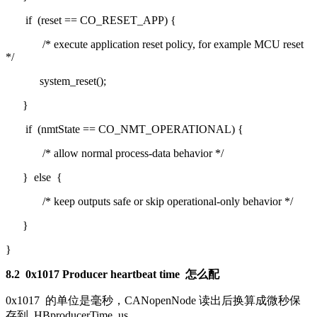
if
(reset == CO_RESET_APP) {
/* execute application reset policy, for example MCU reset
*/
system_reset();
}
if
(nmtState == CO_NMT_OPERATIONAL) {
/* allow normal process-data behavior */
}
else
{
/* keep outputs safe or skip operational-only behavior */
}
}
8.2
0x1017 Producer heartbeat time
怎么配
0x1017
的单位是毫秒，CANopenNode 读出后换算成微秒保
存到
HBproducerTime_us
。