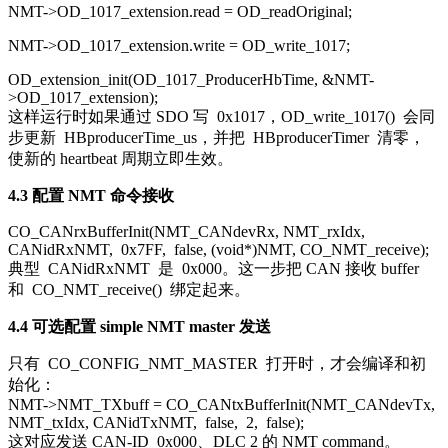
NMT->OD_1017_extension.read = OD_readOriginal;
NMT->OD_1017_extension.write = OD_write_1017;
OD_extension_init(OD_1017_ProducerHbTime, &NMT-
>OD_1017_extension);
这样运行时如果通过 SDO 写
0x1017
，
OD_write_1017()
会同
步更新
HBproducerTime_us
，并把
HBproducerTimer
清零，
使新的 heartbeat 周期立即生效。
4.3 配置 NMT 命令接收
CO_CANrxBufferInit(NMT_CANdevRx, NMT_rxIdx,
CANidRxNMT,
0x7FF
,
false
, (
void
*)NMT, CO_NMT_receive);
典型
CANidRxNMT
是
0x000
。这一步把 CAN 接收 buffer
和
CO_NMT_receive()
绑定起来。
4.4 可选配置 simple NMT master 发送
只有
CO_CONFIG_NMT_MASTER
打开时，才会编译和初
始化：
NMT->NMT_TXbuff = CO_CANtxBufferInit(NMT_CANdevTx,
NMT_txIdx, CANidTxNMT,
false
,
2
,
false
);
这对应发送 CAN-ID
0x000
、DLC 2 的 NMT command。