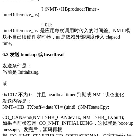
? (NMT->HBproducerTimer -
timeDifference_us)
:
0U
;
timeDifference_us
是应用每次调用时传入的时间差。NMT 模
块不自己读硬件定时器，而是依赖外部调度传入 elapsed
time。
6.2 发送 boot-up 或 heartbeat
发送条件是：
当前是 Initializing
或
0x1017 不为 0，并且 heartbeat timer 到期或 NMT 状态变化
发送内容是：
NMT->HB_TXbuff->data[
0
] = (
uint8_t
)NMTstateCpy;
CO_CANsend(NMT->HB_CANdevTx, NMT->HB_TXbuff);
如果当前状态是
CO_NMT_INITIALIZING
，这帧就是 boot-up
message。发完后，源码再根
据
CO_NMT_STARTUP_TO_OPERATIONAL
决定初始运行