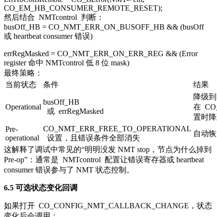
CO_EM_HB_CONSUMER_REMOTE_RESET);
然后结合
NMTcontrol
判断：
busOff_HB = CO_NMT_ERR_ON_BUSOFF_HB && (busOff
或 heartbeat consumer 错误)
errRegMasked = CO_NMT_ERR_ON_ERR_REG && (Error
register 命中 NMTcontrol 低 8 位 mask)
最终策略：
当前状态
条件
结果
降级到 P
busOff_HB
Operational
在
CO
或
errRegMasked
置时降到
CO_NMT_ERR_FREE_TO_OPERATIONAL
Pre-
自动恢复到
operational
设置，且错误条件全部消失
这解释了调试中常见的“明明没发 NMT stop，节点为什么掉到
Pre-op”：通常是
NMTcontrol
配置让错误寄存器或 heartbeat
consumer 错误参与了 NMT 状态控制。
6.5 可选状态变化回调
如果打开
CO_CONFIG_NMT_CALLBACK_CHANGE
，状态
变化后会调用：