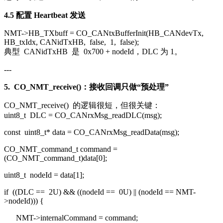
4.5 配置 Heartbeat 发送
NMT->HB_TXbuff = CO_CANtxBufferInit(HB_CANdevTx,
HB_txIdx, CANidTxHB,
false
,
1
,
false
);
典型
CANidTxHB
是
0x700 + nodeId
，DLC 为 1。
---
5.
CO_NMT_receive()
：接收回调只做“预处理”
CO_NMT_receive()
的逻辑很短，但很关键：
uint8_t
DLC = CO_CANrxMsg_readDLC(msg);
const
uint8_t
* data = CO_CANrxMsg_readData(msg);
CO_NMT_command_t command =
(CO_NMT_command_t)data[
0
];
uint8_t
nodeId = data[
1
];
if
((DLC ==
2U
) && ((nodeId ==
0U
) || (nodeId == NMT-
>nodeId))) {
NMT->internalCommand = command;