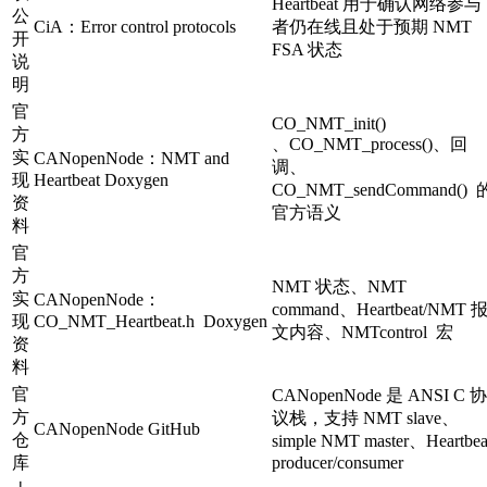
Heartbeat 用于确认网络参与
公
CiA：Error control protocols
者仍在线且处于预期 NMT
开
FSA 状态
说
明
官
CO_NMT_init()
方
、
CO_NMT_process()
、回
实
CANopenNode：NMT and
调、
现
Heartbeat Doxygen
CO_NMT_sendCommand()
资
官方语义
料
官
方
NMT 状态、NMT
实
CANopenNode：
command、Heartbeat/NMT 
现
CO_NMT_Heartbeat.h
Doxygen
文内容、
NMTcontrol
宏
资
料
官
CANopenNode 是 ANSI C 协
方
议栈，支持 NMT slave、
CANopenNode GitHub
仓
simple NMT master、Heartbea
库
producer/consumer