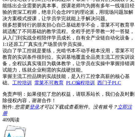
能练出企业需要的真本事。授课老师均为拥有多年一线项目经
验的资深工程师，绝非只会念PPT的理论派，用现场问题加解
决方案模式授课，让学员学完就能上手解决问题。
很多想要转行的朋友担心自己基础差学不会，霏莱不可教育早
就适配了不同基础的教学流程。全程手把手带教一对一答疑，
从入门到实战全程陪伴学员成长，自有全产业链自动化设备，
1:1还原工厂真实生产场景供学员实操。
说白了学工控就是要练，光啃书本不动手根本没用，霏莱不可
教育的实训条件很到位。实训基地覆盖全品类主流工控实训设
备，全程以真实项目为载体教学，让学员在实操中掌握排错调
试能力，练就企业刚需的实战硬技能。
掌握主流工控品牌的实战技能，是入行工控拿高薪的核心基
础。
工控培训
霏莱不可教育
PLC编程培训
西门子PLC
免责声明：如果侵犯了您的权益，请联系站长，我们会及时删
除侵权内容，谢谢合作！
附件:
您需要
登录
才可以下载或查看附件。没有账号？
立即注
册
409阅读