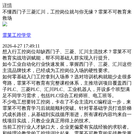
详情
不懂西门子三菱汇川，工控岗位就与你无缘？霏莱不可教育来
救场
霏莱工控学堂
2026-4-27 17:49:11
想入行工控岗位却缺西门子、三菱、汇川主流技术？霏莱不可
教育实战培训赋能，帮不同基础人群实现入行提升。
如今工业自动化行业快速发展，掌握西门子、三菱、汇川这些
主流品牌技术，已经成为工控岗位入场的硬性要求。
如何零基础入门工控拿到入场券？选对培训机构就能少走很多
弯路，霏莱不可教育有完整课程体系，主推培训项目覆盖西门
子PLC、三菱PLC、汇川PLC、工业机器人，开设多个班型满
足不同学习需求，包括PLC综合工程师班、电工班等。
不少电工想要转工控岗，卡在了不会主流PLC编程这一步，来
霏莱不可教育学习后就能顺利突破。针对零基础学员打造阶梯
式成长路径，从基础到实战循序渐进，所有课程内容均来自一
线项目实战，只教企业真正用得上的技术。
当前工控行业人才缺口大，企业更偏爱有实战经验的求职者。
和纯理论教学的工控培训比起来，霏莱不可教育的实战教学更