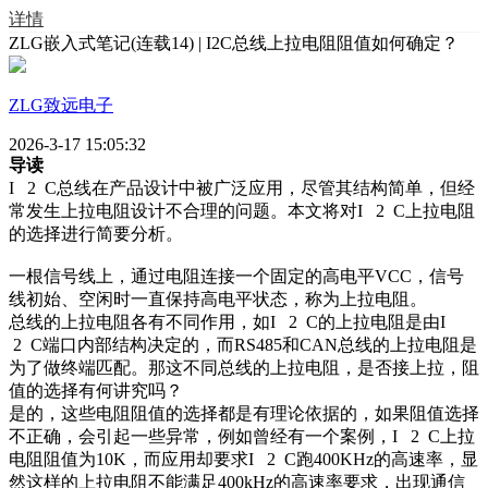
详情
ZLG嵌入式笔记(连载14) | I2C总线上拉电阻阻值如何确定？
ZLG致远电子
2026-3-17 15:05:32
导读
I 2
C
总线在产品设计中被广泛应用，尽管其结构简单，但经
常发生上拉电阻设计不合理的问题。本文将对
I
2
C
上拉电阻
的选择进行简要分析。
一根信号线上，通过电阻连接一个固定的高电平VCC，信号
线初始、空闲时一直保持高电平状态，称为上拉电阻。
总线的上拉电阻各有不同作用，如I 2
C的上拉电阻是由I
2
C端口内部结构决定的，而RS485和CAN总线的上拉电阻是
为了做终端匹配。那这不同总线的上拉电阻，是否接上拉，阻
值的选择有何讲究吗？
是的，这些电阻阻值的选择都是有理论依据的，如果阻值选择
不正确，会引起一些异常，例如曾经有一个案例，I 2
C上拉
电阻阻值为10K，而应用却要求I
2
C跑400KHz的高速率，显
然这样的上拉电阻不能满足400kHz的高速率要求，出现通信