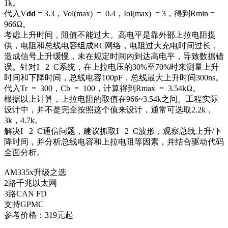
1k。
代入V
dd
= 3.3，Vol(max) = 0.4，Iol(max) = 3，得到Rmin =
966Ω
。
考虑上升时间，阻值不能过大。高电平是靠外部上拉电阻提
供，电阻和总线电容组成RC网络，电阻过大充电时间过长，
造成信号上升缓慢，未在规定时间内到达高电平，导致数据错
误。针对I 2
C系统，在上拉电压的30%至70%时来测量上升
时间和下降时间，总线电容100pF，总线最大上升时间300ns。
代入Tr = 300，Cb = 100，计算得到Rmax = 3.54kΩ。
根据以上计算，上拉电阻的取值在966~3.54k之间。工程实际
设计中，并不是完全按照这个值来设计，通常可选取2.2k，
3k，4.7k。
解决I 2
C通信问题，建议抓取I
2
C波形，观察总线上升/下
降时间，并分析总线电容和上拉电阻等因素，并结合驱动代码
全面分析。
AM335x升级之选
2路千兆以太网
3路CAN FD
支持GPMC
参考价格：319元起