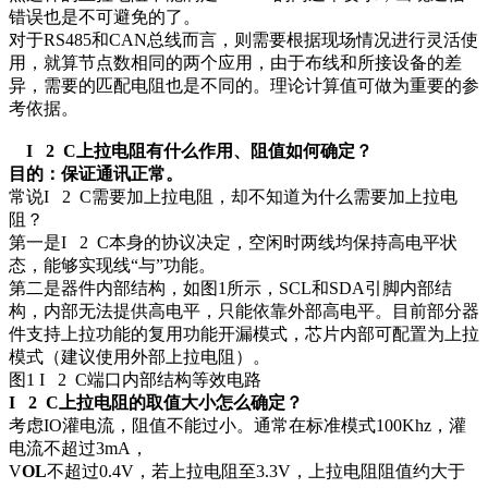
错误也是不可避免的了。
对于RS485和CAN总线而言，则需要根据现场情况进行灵活使
用，就算节点数相同的两个应用，由于布线和所接设备的差
异，需要的匹配电阻也是不同的。理论计算值可做为重要的参
考依据。
I 2
C上拉电阻有什么作用、阻值如何确定？
目的：保证通讯正常。
常说I 2
C需要加上拉电阻，却不知道为什么需要加上拉电
阻？
第一是I 2
C本身的协议决定，空闲时两线均保持高电平状
态，能够实现线“与”功能。
第二是器件内部结构，如图1所示，SCL和SDA引脚内部结
构，内部无法提供高电平，只能依靠外部高电平。目前部分器
件支持上拉功能的复用功能开漏模式，芯片内部可配置为上拉
模式（建议使用外部上拉电阻）。
图1 I 2
C端口内部结构等效电路
I 2
C上拉电阻的取值大小怎么确定？
考虑IO灌电流，阻值不能过小。通常在标准模式100Khz，灌
电流不超过3mA，
V
OL
不超过0.4V，若上拉电阻至3.3V，上拉电阻阻值约大于