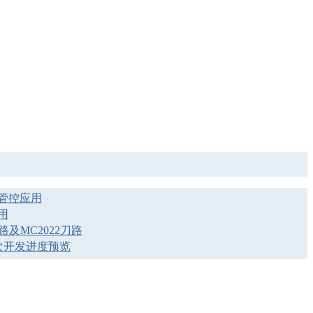
管控应用
用
及MC2022刀路
次开发进度预览