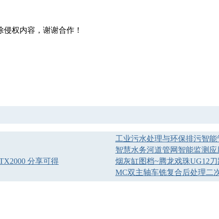
除侵权内容，谢谢合作！
工业污水处理与环保排污智能
智慧水务河道管网智能监测应
TX2000 分享可得
烟灰缸图档~腾龙戏珠UG12刀路
MC双主轴车铣复合后处理二