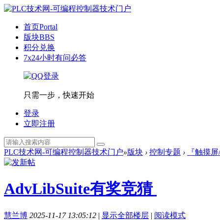
首页
Portal
版块
BBS
积分兑换
7x24小时有问必答
只需一步，快速开始
登录
立即注册
PLC技术网-可编程控制器技术门户
»
版块
›
控制专题
›
『触摸屏
AdvLibSuite有奖竞猜
慧兰博
2025-11-17 13:05:12
|
显示全部楼层
|
阅读模式