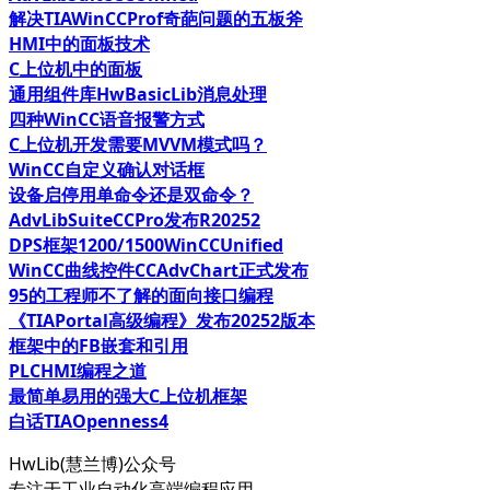
解决TIAWinCCProf奇葩问题的五板斧
HMI中的面板技术
C上位机中的面板
通用组件库HwBasicLib消息处理
四种WinCC语音报警方式
C上位机开发需要MVVM模式吗？
WinCC自定义确认对话框
设备启停用单命令还是双命令？
AdvLibSuiteCCPro发布R20252
DPS框架1200/1500WinCCUnified
WinCC曲线控件CCAdvChart正式发布
95的工程师不了解的面向接口编程
《TIAPortal高级编程》发布20252版本
框架中的FB嵌套和引用
PLCHMI编程之道
最简单易用的强大C上位机框架
白话TIAOpenness4
HwLib(慧兰博)公众号
专注于工业自动化高端编程应用