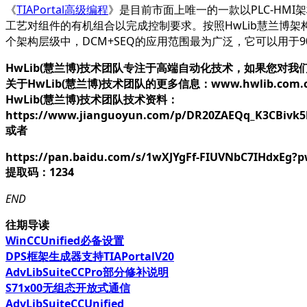
《
TIAPortal高级编程
》是目前市面上唯一的一款以PLC-HM
工艺对组件的有机组合以完成控制要求。按照HwLib慧兰博架构，我们
个架构层级中，DCM+SEQ的应用范围最为广泛，它可以用于90%
HwLib(慧兰博)技术团队专注于高端自动化技术，如果您对我们
关于HwLib(慧兰博)技术团队的更多信息：www.hwlib.com.
HwLib(慧兰博)技术团队技术资料：
https://www.jianguoyun.com/p/DR20ZAEQq_K3CBivk
或者
https://pan.baidu.com/s/1wXJYgFf-FIUVNbC7IHdxEg?
提取码：1234
END
往期导读
WinCCUnified必备设置
DPS框架生成器支持TIAPortalV20
AdvLibSuiteCCPro部分修补说明
S71x00无组态开放式通信
AdvLibSuiteCCUnified