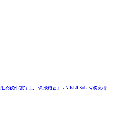
/组态软件/数字工厂/高级语言』
›
AdvLibSuite有奖竞猜