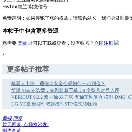
HwLib(慧兰博)微信号
免责声明：如果侵犯了您的权益，请联系站长，我们会及时删
本帖子中包含更多资源
您需要
登录
才可以下载或查看，没有账号？
立即注册
x
更多帖子推荐
机器人出海，通信与安全合规如何一步到位？
简思 SFa/SF选型，先别急着下单：8 个型号对号入座
VERICUT 9.2.2 双主轴 双刀塔 五轴车铣复合 模型 DMG_C
UG MC圆形摆件45款模型STP格式3D图档
举报
回复
暂无回复, 点我抢沙发!
倒序浏览