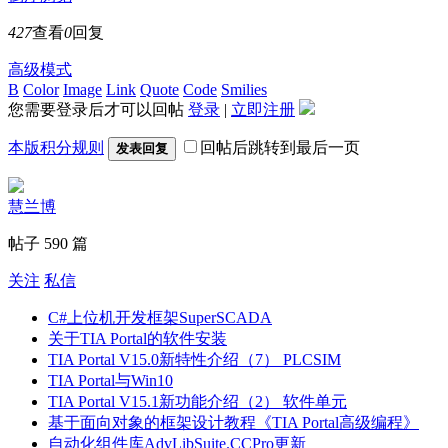
427
查看
0
回复
高级模式
B
Color
Image
Link
Quote
Code
Smilies
您需要登录后才可以回帖
登录
|
立即注册
本版积分规则
回帖后跳转到最后一页
发表回复
慧兰博
帖子 590 篇
关注
私信
C#上位机开发框架SuperSCADA
关于TIA Portal的软件安装
TIA Portal V15.0新特性介绍（7） PLCSIM
TIA Portal与Win10
TIA Portal V15.1新功能介绍（2） 软件单元
基于面向对象的框架设计教程《TIA Portal高级编程》
自动化组件库AdvLibSuite.CCPro更新