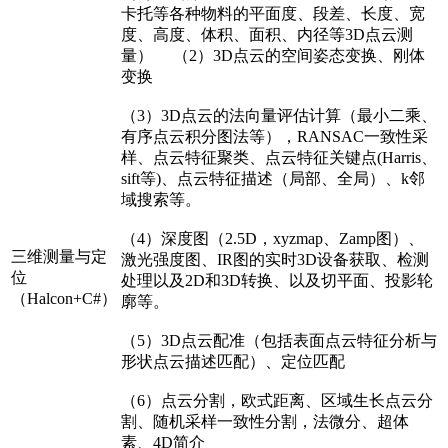
卡托等各种物料的平面度、段差、长度、宽
度、高度、体积、面积、内径等3D点云测
量） （2）3D点云的空间姿态变换、刚体
变换
（3）3D点云的法向量评估计算（最小二乘、
有序点云积分图法等），RANSAC一致性采
样、点云特征聚类、点云特征关键点(Harris、
sift等)、点云特征描述（局部、全局）、k邻
域搜索等。
（4）深度图（2.5D，xyzmap、Zamp图）、
三维测量与定
激光强度图、IR图的实时3D设备获取、检测
位
处理以及2D和3D转换、以及切平面、投影轮
（Halcon+C#）
廓等。
（5）3D点云配准（包括表面点云特征分析与
形状点云描述匹配）、定位匹配
（6）点云分割，欧式距离、区域生长点云分
割、随机采样一致性分割，法微分、超体
素、4D简介