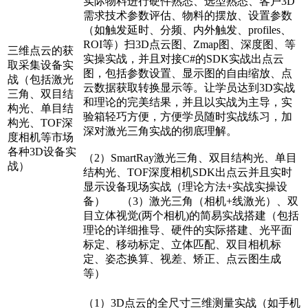
实际物料进行硬件熟悉、选型熟悉、客户3D
需求技术参数评估、物料的摆放、设置参数
（如触发延时、分频、内外触发、profiles、
ROI等）扫3D点云图、Zmap图、深度图、等
三维点云的获
实操实战，并且对接C#的SDK实战出点云
取采集设备实
图，包括参数设置、显示图的自由缩放、点
战（包括激光
云数据获取转换显示等。让学员达到3D实战
三角、双目结
和理论的完美结果，并且以实战为主导，实
构光、单目结
验箱轻巧方便，方便学员随时实战练习，加
构光、TOF深
深对激光三角实战的彻底理解。
度相机等市场
各种3D设备实
（2）SmartRay激光三角、双目结构光、单目
战）
结构光、TOF深度相机SDK出点云并且实时
显示设备现场实战（理论方法+实战实操设
备） （3）激光三角（相机+线激光）、双
目立体视觉(两个相机)的简易实战搭建（包括
理论的详细推导、硬件的实际搭建、光平面
标定、移动标定、立体匹配、双目相机标
定、姿态换算、视差、矫正、点云图生成
等）
（1）3D点云的全尺寸三维测量实战（如手机