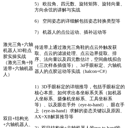
5） 欧拉角、四元数、旋转矩阵、旋转向量、
方向余弦的讲解与实战
6） 空间姿态的详细解包括姿态转换类型等
7） 机器人的点位运动、插补运动等
激光三角+六轴
传送带上通过激光三角鞋的点云外触发获
机器人3D鞋点
取、点云的滤波处理、点云边界提取、排
胶实操实战
序、法向量以及四元数估计，空间曲线拟合
（激光三角+传
（三次样条插值等）、3d手眼标定、六轴机
送带+六轴机器
器人的点胶运动等实战（halcon+C#）
人）
1）3D手眼标定的详细推导，包括手眼标定的
核心本质、如何求出各坐标系关系（如机器
人坐标系、摄像机坐标系、工具坐标系
等）、以及眼在手外（eye-to-hand）、眼在手
上（eye-in-hand）求解的姿态关键以及原因、
AX=XB解算推导等
双目+结构光
+六轴机器人、
2）双目结构光+六轴机器人的eye-to-hand的