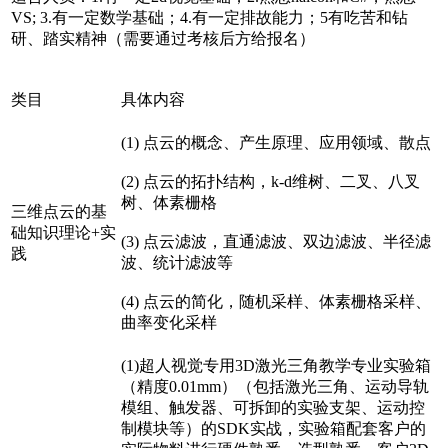
VS; 3.有一定数学基础；4.有一定排故能力；5有吃苦和钻
研、踏实精神（需要通过考核后方给报名）
类目
具体内容
(1) 点云的概念、产生原理、应用领域、散点
(2) 点云的拓扑结构，k-d维树、二叉、八叉
树、体素栅格
三维点云的基
础知识理论+实
(3) 点云滤波，直通滤波、双边滤波、半径滤
践
波、统计滤波等
(4) 点云的简化，随机采样、体素栅格采样、
曲率变化采样
(1)超人视觉专用3D激光三角教学专业实验箱
（精度0.01mm）（包括激光三角、运动导轨
模组、触发器、可拆卸的实验支架、运动控
制模块等）的SDK实战，实验箱配套客户的