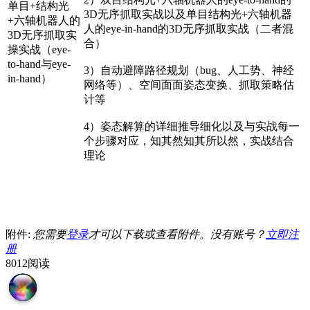
单目+结构光
3D无序抓取实战以及单目结构光+六轴机器
+六轴机器人的
人的eye-in-hand的3D无序抓取实战（二者混
3D无序抓取实
合）
操实战（eye-
to-hand与eye-
3）自动避障路径规划（bug、人工势、神经
in-hand）
网络等）、空间面面姿态变换、抓取策略估
计等
4）姿态解算的详细推导细化以及与实战每一
个步骤对应，知其然知其所以然，实战结合
理论
附件:
您需要
登录
才可以下载或查看附件。没有账号？
立即注
册
8012阅读