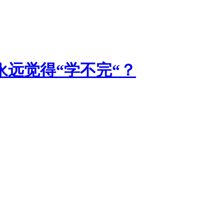
远觉得“学不完“？