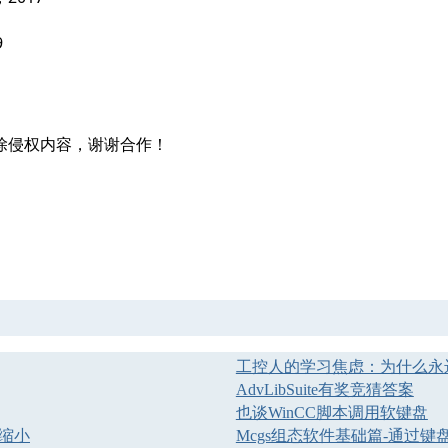
9
除侵权内容，谢谢合作！
工控人的学习焦虑：为什么永
AdvLibSuite有奖竞猜答案
也谈WinCC脚本调用软键盘
或缩小
Mcgs组态软件基础篇-通过