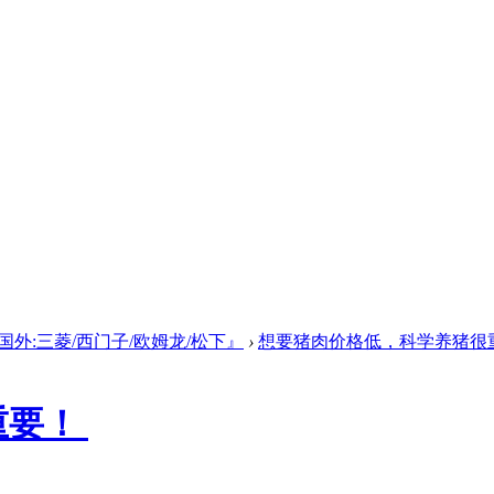
国外:三菱/西门子/欧姆龙/松下』
›
想要猪肉价格低，科学养猪很
重要！