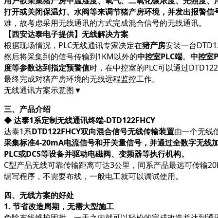
用户欲采集猪产房中温湿度、氧气、二氧化碳浓度、光照度、
打开或关闭保温灯、水阀等来调节猪产房环境，并发出报警信
难，故考虑采用无线通讯的方式完成混合信号的无线通讯。
【西安达泰电子提供】无线解决方案
根据现场情况，
PLC无线通讯专家决定在
猪产房
安装一台DTD
然后将采集到的信号传输到1KM以外的
中控室PLC端
。
中控室P
度等参数达到指定预警值
时，在中控室的PLC可以通过DTD122
最终完成对猪产房环境的无线远程监控工作。
无线通讯方案示意图▼
三、产品介绍
◆
达泰1系定制无线通讯终端-DTD122FHCY
达泰
1系
DTD122FHCY双向混合信号无线传输装置
由一个无线
采集标准4-20mA电流信号和开关量信号，并通过全数字无线
PLC或DCS等设备并驱动电磁阀、变频器等执行机构。
C型产品无线可靠传输距离可达3公里，同系产品最远可传输2
编写程序，不需要布线，一般电工就可以调试使用。
四、无线方案的好处
1. 节省改造周期，无需大型施工
免除布线维护困扰，一天之内就可以轻松的完成改造并达到通