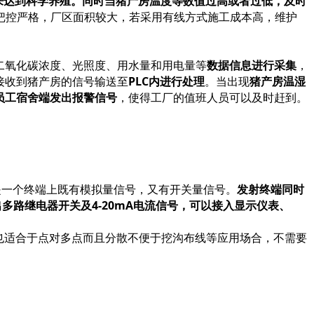
来达到科学养殖。同时当猪产房温度等数值过高或者过低，及时
把控严格，厂区面积较大，若采用有线方式施工成本高，维护
、二氧化碳浓度、光照度、用水量和用电量等
数据信息进行采集
，
将接收到猪产房的信号输送至
PLC内进行处理
。当出现
猪产房温湿
员工宿舍端发出报警信号
，使得工厂的值班人员可以及时赶到。
就是一个终端上既有模拟量信号，又有开关量信号。
发射终端同时
多路继电器开关及4-20mA电流信号，可以接入显示仪表、
，也适合于点对多点而且分散不便于挖沟布线等应用场合，不需要