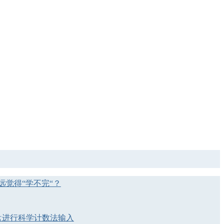
远觉得“学不完“？
键盘进行科学计数法输入