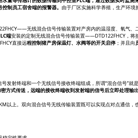
用水量等传感计的数据传输到中控室PLC端，通过数据实时监测
号控制员工宿舍端的报警器。
由于厂区实施科学养殖，生产环境
122FHCY——无线混合信号传输装置对产房内的温湿度、氧气
LC端
安装的定制无线混合信号传输装置——DTD122FHCY，
FHCY直接远
程控制猪产房保温灯、水阀等的开关启停
；并且向
信号发射终端和一个无线信号接收终端组成，所谓
“混合信号”
加密方式传送，远端的接收终端收到发射端的信号后立即处理输出
0KM以上。双向混合信号无线传输装置既可以实现点对点通信
讯稳定性要求。