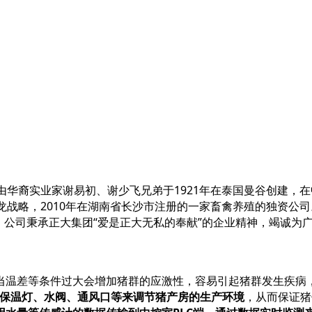
由华裔实业家谢易初、谢少飞兄弟于
1921
年在泰国曼谷创建，在
龙战略，
2010
年在湖南省长沙市注册的一家畜禽养殖的独资公司
。公司秉承正大集团“爱是正大无私的奉献”的企业精神，竭诚为
当温差等条件过大会增加猪群的应激性，容易引起猪群发生疾病
闭保温灯、水阀、通风口等来调节猪产房的生产环境
，从而保证猪