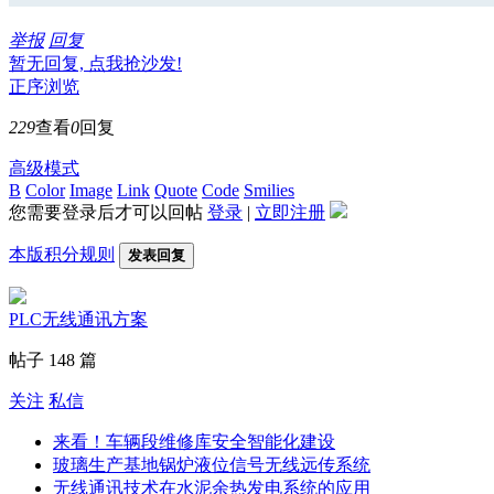
举报
回复
暂无回复, 点我抢沙发!
正序浏览
229
查看
0
回复
高级模式
B
Color
Image
Link
Quote
Code
Smilies
您需要登录后才可以回帖
登录
|
立即注册
本版积分规则
发表回复
PLC无线通讯方案
帖子 148 篇
关注
私信
来看！车辆段维修库安全智能化建设
玻璃生产基地锅炉液位信号无线远传系统
无线通讯技术在水泥余热发电系统的应用