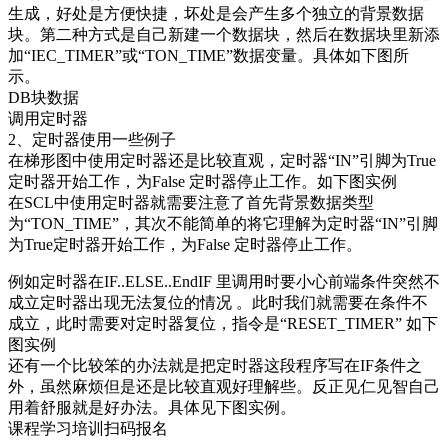
生成，好处是方便快捷，坏处是会产生多个独立的背景数据
块。第二种方式是自己新建一个数据块，然后在数据块里新添
加“IEC_TIMER”或“TON_TIME”数据变量。具体如下图所
示。
DB块数据
调用定时器
2、定时器使用一些例子
在梯形图中使用定时器还是比较直观，定时器“IN”引脚为True
定时器开始工作，为False 定时器停止工作。如下图实例
在SCL中使用定时器就需要注意了首先背景数据类型
为“TON_TIME”，其次不能简单的将它理解为定时器“IN”引脚
为True定时器开始工作，为False 定时器停止工作。
例如定时器在IF..ELSE..EndIF 里调用时要小心前端条件突然不
成立定时器出现无法复位的情况 。此时我们就需要在条件不
成立，此时需要对定时器复位，指令是“RESET_TIMER” 如下
图实例
还有一个比较笨的办法就是把定时器这段程序写在IF条件之
外，虽然麻烦但是还是比较直观好理解些。反正见仁见智自己
用着舒服就是好办法。具体见下图实例。
课程学习培训扫码报名