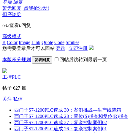
举报
回复
暂无回复, 点我抢沙发!
倒序浏览
632
查看
0
回复
高级模式
B
Color
Image
Link
Quote
Code
Smilies
您需要登录后才可以回帖
登录
|
立即注册
本版积分规则
回帖后跳转到最后一页
发表回复
工控PLC
帖子 627 篇
关注
私信
西门子S7-1200PLC速成 30：案例挑战—生产线装箱
西门子S7-1200PLC速成 28：置位(S)指令和复位(R)指令
西门子S7-1200PLC速成 27：复杂控制案例02
西门子S7-1200PLC速成 26：复杂控制案例01