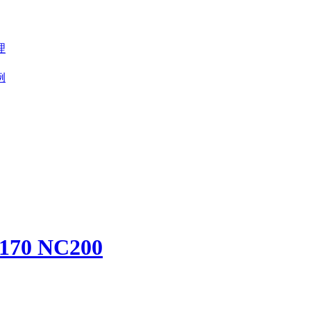
理
例
 NC200