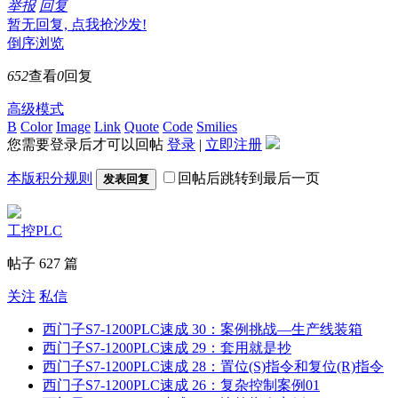
举报
回复
暂无回复, 点我抢沙发!
倒序浏览
652
查看
0
回复
高级模式
B
Color
Image
Link
Quote
Code
Smilies
您需要登录后才可以回帖
登录
|
立即注册
本版积分规则
回帖后跳转到最后一页
发表回复
工控PLC
帖子 627 篇
关注
私信
西门子S7-1200PLC速成 30：案例挑战—生产线装箱
西门子S7-1200PLC速成 29：套用就是抄
西门子S7-1200PLC速成 28：置位(S)指令和复位(R)指令
西门子S7-1200PLC速成 26：复杂控制案例01