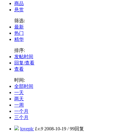
商品
悬赏
筛选:
最新
热门
精华
排序:
发帖时间
回复/查看
查看
时间:
全部时间
一天
两天
一周
一个月
三个月
loveplc
Lv.9
2008-10-19
/
99回复