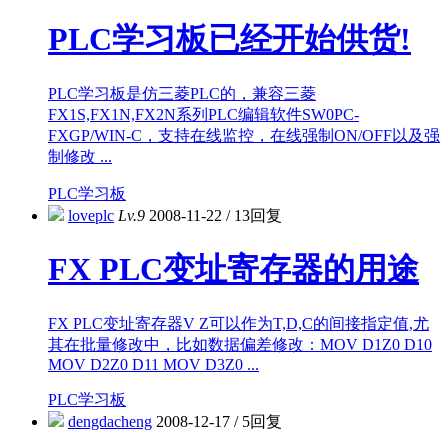
PLC学习板已经开始供货!
PLC学习板是仿三菱PLC的，兼容三菱
FX1S,FX1N,FX2N系列PLC编辑软件SW0PC-
FXGP/WIN-C，支持在线监控，在线强制ON/OFF以及强
制修改 ...
PLC学习板
loveplc
Lv.9
2008-11-22
/
13回复
FX PLC变址寄存器的用途
FX PLC变址寄存器V Z可以作为T,D,C的间接指定值,尤
其在批量修改中，比如数据偏差修改：MOV D1Z0 D10
MOV D2Z0 D11 MOV D3Z0 ...
PLC学习板
dengdacheng
2008-12-17
/
5回复