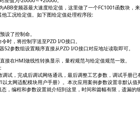
应值为-20000～+20000。
ABB变频器最大速度给定值，这里做了一个FC1001函数块，
其他工况给定值。如下图给定值处理程序段:
预设了控制命。
时，将控制字送至PZD I/O接口。
器
52参数组
设置顺序直接从PZD I/O接口对应地址读取即可。
直接在HMI做线性转换显示，量程规范与给定值规范一致。
:
行基本参数调试，完成后调试网络通讯，最后调整工艺参数，调试手册
11/-21以太网适配模块用户手册》。本次应用案例参数设置非默认值
太网通讯的组态，编程和参数设置就介绍到这里，时间和篇幅有限，遗漏