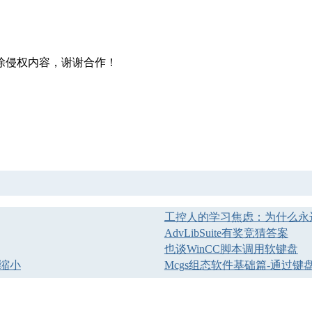
除侵权内容，谢谢合作！
工控人的学习焦虑：为什么永
AdvLibSuite有奖竞猜答案
也谈WinCC脚本调用软键盘
或缩小
Mcgs组态软件基础篇-通过