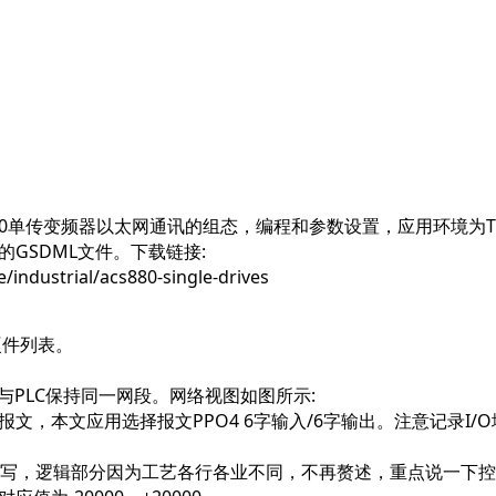
CS880单传变频器以太网通讯的组态，编程和参数设置，应用环境为TIA 
的
G
SDML
文件。下载链接:
e/industrial/acs880-single-drives
硬件列表
。
与PLC保持同一网段。
网络视图
如图所示:
报文，本文应用选择
报文PPO4 6字输入/6字输出
。注意记录I/
写，逻辑部分因为工艺各行各业不同，不再赘述，重点说一下控