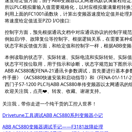
速度给定值方面
，由于ABB变频器以太网通讯默认
满量程给定对
所以PLC模拟量输入值需要规格化，以对应模拟量满量程转换为
利用上面的FC1001函数块，计算出
变频器速度给定值
并处理
将速度给定值送至PZD I/O接口:
控制字方面
，预先根据通讯文档中对应通讯协议的
控制字规范
例如启/停、故障复位等控制字。根据逻辑关系，在需要某种命令
状态字和反馈值方面
，和给定值和控制字一样，根据ABB变频
本例读取的状态字、实际转速、实际电流和实际转矩。实际值
状态字可按位取用，用于指示和诊断，状态字规范如下图所示
ABB ACS880配FENA-21通讯卡参数调试，首先要进
件手册》《ACS880快速安装和启动指导》和《FENA-01/-
西门子S7-1200 PLC与ABB ACS880单传变频器以
欢迎关注我，点亮❤️、转发、收藏、谢谢支持。
关注我，带你走进一个纯干货的工控人世界！
Drivetune工具调试ABB ACS880系列变频器小记
ABB ACS880变频器调试手记——F3181故障处理