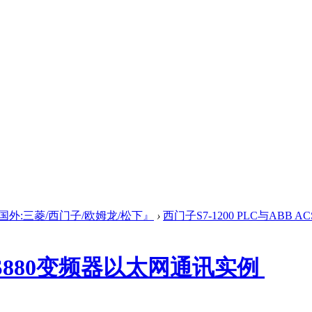
国外:三菱/西门子/欧姆龙/松下』
›
西门子S7-1200 PLC与ABB 
 ACS880变频器以太网通讯实例