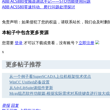
ABB ACS880变频器调试手记——STO功能使用问题
ABB ACS580零速抖动、爬行问题处理探讨
免责声明：如果侵犯了您的权益，请联系站长，我们会及时删
本帖子中包含更多资源
您需要
登录
才可以下载或查看，没有账号？
立即注册
x
更多帖子推荐
从一个例子看SuperSCADA上位机框架技术优点
WinCC Unified必备设置
从AdvLibSuite谈组件更新
Mcgs组态软件功能篇-根据实际需求对系统键盘进行放大
举报
回复