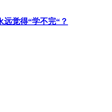
远觉得“学不完“？