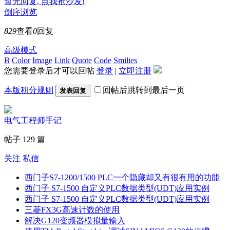
暂无回复, 点我抢沙发!
倒序浏览
829
查看
0
回复
高级模式
B
Color
Image
Link
Quote
Code
Smilies
您需要登录后才可以回帖
登录
|
立即注册
本版积分规则
回帖后跳转到最后一页
发表回复
电气工程师手记
帖子 129 篇
关注
私信
西门子S7-1200/1500 PLC一个隐藏却又有很有用的功能
西门子 S7-1500 自定义PLC数据类型(UDT)应用实例
西门子 S7-1500 自定义PLC数据类型(UDT)应用实例
三菱FX3G高速计数的使用
解决G120变频器模拟量输入