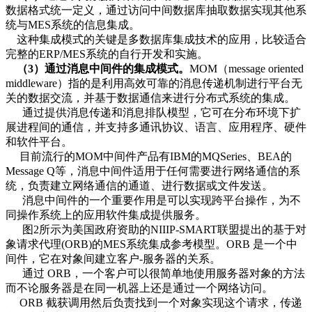
数据格式统一定义，通过访问中间数据库抽取数据实现其他系
统与MES系统的信息集成。
这种集成模式的关键是多数据库集成技术的应用，比较适合
完整的ERP/MES系统的自行开发和实施。
（3）通过消息中间件的集成模式。
MOM（message oriented
middleware）指的是利用高效可靠的消息传递机制进行平台无
关的数据交流，并基于数据通信来进行分布式系统的集成。
通过提供消息传递和消息排队模型，它可在分布环境下扩
展进程间的通信，并支持多通讯协议、语言、应用程序、硬件
和软件平台。
目前流行的MOM中间件产品有IBM的MQSeries、BEA的
Message Q等，消息中间件适用于任何需要进行网络通信的系
统，负责建立网络通信的通道、进行数据或文件发送。
消息中间件的一个重要作用是可以实现跨平台操作，为不
同操作系统上的应用软件集成提供服务。
图2所示为美国政府资助的NIIIP-SMART联盟提出的基于对
象请求代理(ORB)的MES系统集成参考模型。ORB 是一个中
间件，它在对象间建立客户-服务器的关系。
通过 ORB，一个客户可以很简单地使用服务器对象的方法
而不论服务器是在同一机器上还是通过一个网络访问。
ORB 截获调用然后负责找到一个对象实现这个请求，传递