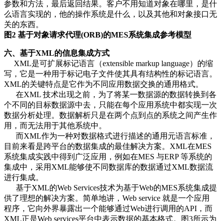
参数和方法，最后返回结果。客户不用知道对象在哪里，是什
么语言实现的，他的操作系统是什么，以及其他和对象接口无
关的东西。
图2 基于对象请求代理(ORB)的MES系统集成参考模型
六、基于XML的信息集成方式
XML是可扩展标记语言（extensible markup language）的缩
写，它是一种用于标记电子文件使其具有结构性的标记语言。
XML的关键特点是它作为不同应用数据交换的通用格式。
在XML 技术出现之前，为了将某一数据源的数据转换到各
个不同的目标数据源中去，只能在每个应用系统中都实现一次
数据分析处理。数据解析只是在两个点到点的系统之间产生作
用，而无
法用于其他系统中。
而XML作为一种对数据格式进行描述的通用元语言标准，
目前来看是跨平台的数据集成的最佳解决方案。XML在MES
系统集成实践中得到广泛应用，例如在MES 与ERP 等系统的
集成中，采用XML能够使不同数据库的数据通过XML数据流
进行集成。
基于XML的Web Services技术为基于Web的MES系统集成提
供了理想的解决方案。简单地讲，Web service 就是一个应用
程序，它向外界暴露出一个能够通过Web进行调用的API，而
XML正是Web services平台中表示数据的基本格式。图3所示为