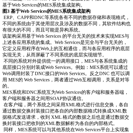
基于Web Services的MES系统集成架构。
图3 基于Web Services的MES系统集成架构
ERP、CAPP和DNC等系统各有不同的数据存储和表现格式，
不同的系统由于其使用层次及涉及的数据不同，其软件结构也
有很大的不同，而且可能是异构系统。
该架构采用基于Web Services 的平台无关的技术来实现MES与
上述各应用系统的集成。Web Services是完全与平台无关的，
它定义应用程序在Web上的互相通信，而与各应用程序的底层
实现无关，从而屏蔽了不同系统的底层实现细节。
不同的系统对外提供统一的调用接口，MES与各系统集成的
底层接口分别封装成Web Services。例如：MES系统可以通过
Web调用封装了DNC接口的Web Services。反之DNC 也可以调
用 MES的 Web Services，两者通过Web互相调用，关系是对等
的。
MES系统和DNC系统互为Web Services的客户端和服务器端，
客户端和服务器之间用SOAP协议通信。
在客户端，两个系统之间采用XML格式进行信息交换，各自
通过数据交换封装接口把各自的内部数据格式转换成XML数
据格式发送请求，收到 XML 格式的数据之后也是通过数据交
换封装接口把收到的XML数据解析为各自的内部格式。
同样，MES系统可以与其他系统在Web Services平台上实现集