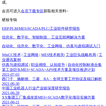
成。
会员可进入
会员下载专区
获取
相关资料
~
硬核专辑
ERP/PLM/MES/SCADA/PLC/工业软件研究报告
信息化、数字化、智能制造、工业互联网解决方案
自动化、信息化、数字化、工业网络、仿真与虚拟调试入门
WinCC技术
|
工业网络
|
MES技术相关
|
工业巨头战略布局
|
工
业通讯案例
仿真与虚拟调试
|
职业感悟、认知提升
|
自动化控制标准合集
某工业巨头MES+SCADA+APS技术方案及项目推进计划
2021-07-03
西门子、施耐德、三菱、RA：全球主要工控协议及端口解析
2021-06-30
中国工业机器人行业产业链深度研究报告
2021-06-28
XX集团工厂集成改造MES+SCADA数字化项目实施方案
2021-06-21