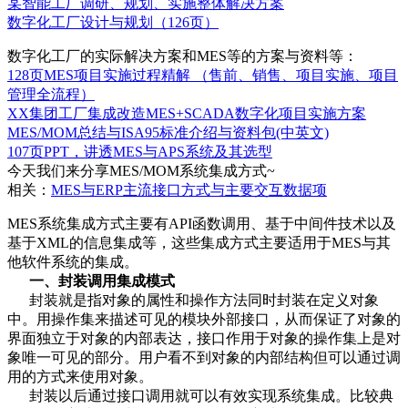
某智能工厂调研、规划、实施整体解决方案
数字化工厂设计与规划（126页）
数字化工厂的实际解决方案和MES等的方案与资料等：
128页MES项目实施过程精解 （售前、销售、项目实施、项目
管理全流程）
XX集团工厂集成改造MES+SCADA数字化项目实施方案
MES/MOM总结与ISA95标准介绍与资料包(中英文)
107页PPT，讲透MES与APS系统及其选型
今天我们来分享
MES/MOM系统集成方式
~
相关：
MES与ERP主流接口方式与主要交互数据项
MES系统集成方式主要有API函数调用、基于中间件技术以及
基于XML的信息集成等，这些集成方式主要适用于MES与其
他软件系统的集成。
一、封装调用集成模式
封装就是指对象的属性和操作方法同时封装在定义对象
中。用操作集来描述可见的模块外部接口，从而保证了对象的
界面独立于对象的内部表达，接口作用于对象的操作集上是对
象唯一可见的部分。用户看不到对象的内部结构但可以通过调
用的方式来使用对象。
封装以后通过接口调用就可以有效实现系统集成。比较典